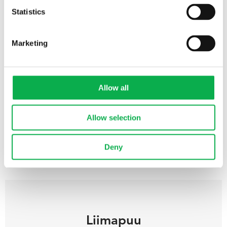
Statistics
Marketing
Kestopuu
Pölkyn kestopuu eli painekyllästetty puu on jokaisen
Allow all
ulkorakentajan materiaali.
Allow selection
SEE PRODUCTS
Deny
Liimapuu