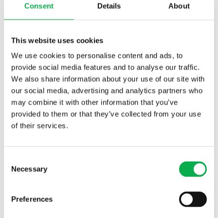
Consent
Details
About
SEE PRODUCTS
This website uses cookies
We use cookies to personalise content and ads, to
provide social media features and to analyse our traffic.
We also share information about your use of our site with
our social media, advertising and analytics partners who
Höylätty puutavara
may combine it with other information that you’ve
provided to them or that they’ve collected from your use
of their services.
Höylätty puu on materiaalina klassinen ja tuo lämpimän
tunnelman eri kohteisiin.
Consent
Necessary
Selection
SEE PRODUCTS
Preferences