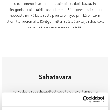
siksi olemme investoineet uusimpiin tukkeja kuvaaviin
röntgenlaitteisiin kaikille sahoillemme. Röntgenmittari kertoo
nopeasti, minkä laatuisesta puusta on kyse ja mikä on tukin
latvamitta kuoren alla. Röntgenmittari säästää aikaa ja rahaa sekä
vähentää hukkamateriaalin määrää.
Sahatavara
Korkealaatuiset sahatuotteet soveltuvat rakentamisen ja
teollisuuden raaka-aineeksi.