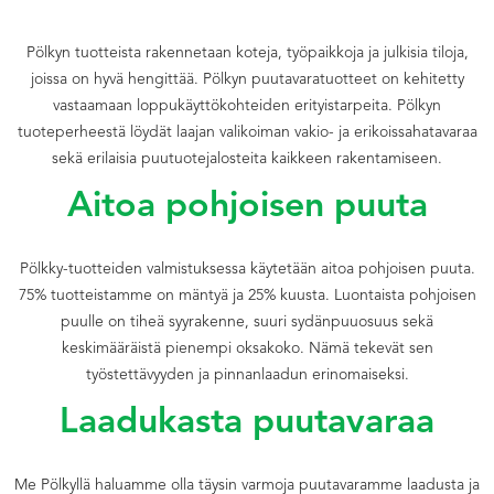
Pölkyn tuotteista rakennetaan koteja, työpaikkoja ja julkisia tiloja,
joissa on hyvä hengittää. Pölkyn puutavaratuotteet on kehitetty
vastaamaan loppukäyttökohteiden erityistarpeita. Pölkyn
tuoteperheestä löydät laajan valikoiman vakio- ja erikoissahatavaraa
sekä erilaisia puutuotejalosteita kaikkeen rakentamiseen.
Aitoa pohjoisen puuta
Pölkky-tuotteiden valmistuksessa käytetään aitoa pohjoisen puuta.
75% tuotteistamme on mäntyä ja 25% kuusta. Luontaista pohjoisen
puulle on tiheä syyrakenne, suuri sydänpuuosuus sekä
keskimääräistä pienempi oksakoko. Nämä tekevät sen
työstettävyyden ja pinnanlaadun erinomaiseksi.
Laadukasta puutavaraa
Me Pölkyllä haluamme olla täysin varmoja puutavaramme laadusta ja