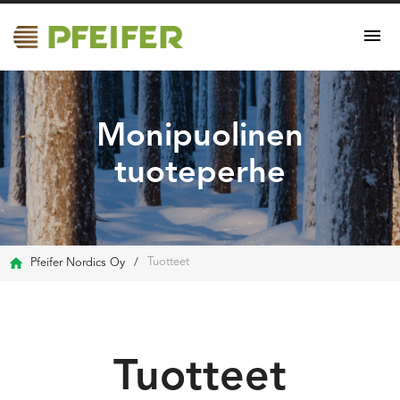
Monipuolinen
tuoteperhe
Tuotteet
Pfeifer Nordics Oy
/
Tuotteet