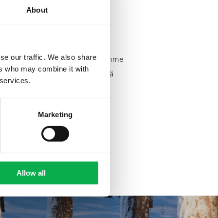
About
se our traffic. We also share
PEFC-vastuullisuussertifioitu puumme
ers who may combine it with
 ottava puunhankintamme edistää
 services.
ta toiminta-alueellamme.
Marketing
Allow all