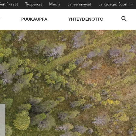
Sertifikaatit
Työpaikat
Media
Jälleenmyyjät
Suomi
T
PUUKAUPPA
YHTEYDENOTTO