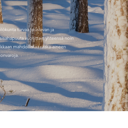
ökunta turvaa joustavan ja
usisahapuuta vuosittain yhteensä noin
iikkaan mahdollistaa raaka-aineen
onvaroja.