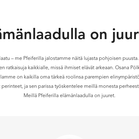
ämänlaadulla on juur
nlaatu – me Pfeiferilla jalostamme näitä lujasta pohjoisen puust
en ratkaisuja kaikkialle, missä ihmiset elävät arkeaan. Osana P
llamme on kaikilla oma tärkeä roolinsa parempien elinympäristöj
t perinteet, ja sen parissa työskentelee meillä monesta perhee
Meillä Pfeiferilla elämänlaadulla on juuret.