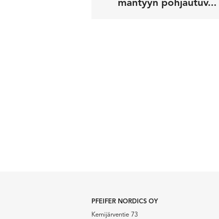
mäntyyn pohjautuv...
PFEIFER NORDICS OY
Kemijärventie 73