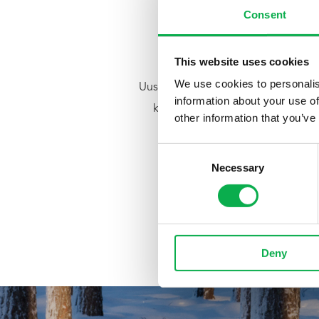
Consent
This website uses cookies
We use cookies to personalis
Uusiutuva, vastuullisesti tuotettu 
information about your use of
korjataan kestävästi pohjoisen
other information that you’ve
ekologisesti, taloudell
Consent
Necessary
Selection
Deny