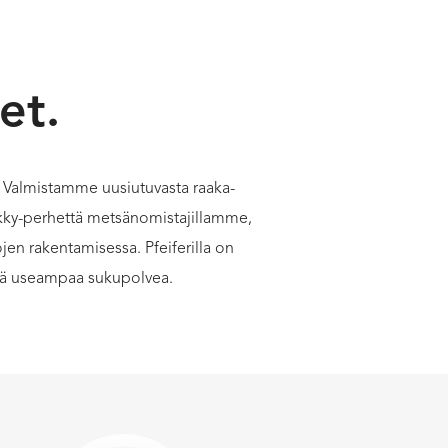
et.
a. Valmistamme uusiutuvasta raaka-
ölkky-perhettä metsänomistajillamme,
en rakentamisessa. Pfeiferilla on
stä useampaa sukupolvea.