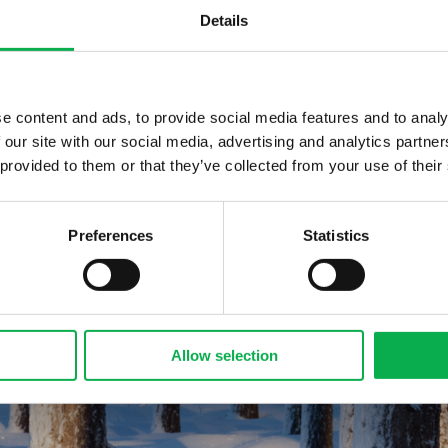
Details
Kestävä metsätalous
e content and ads, to provide social media features and to analy
puu on ainoa kestävän kehityksen mukainen rakennusmateriaali. 
 our site with our social media, advertising and analytics partn
 suurista talousmetsistä. Luonnon monimuotoisuuden huomioon
 provided to them or that they’ve collected from your use of their
isesti, sosiaalisesti ja kulttuurillisesti vastuullista metsätalout
Preferences
Statistics
ARVOMME
Allow selection