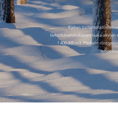
Kaiken tuotantolaitostemm
tarkoituksenmukaisen raaka-aineen sa
1 400 000 m3. Pfeiferin röntgeni
tehokkaa