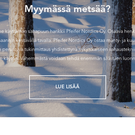
Myymässä metsää?
e käyttämän sahapuun hankkii Pfeifer Nordics Oy. Osaava henkil
annin kestävällä tavalla. Pfeifer Nordics Oy ostaa mänty- ja ku
in perustuva tukinmittaus yhdistettynä nykyaikaiseen sahaustekn
n käytön. Vähemmästä voidaan tehdä enemmän säästäen luonn
LUE LISÄÄ