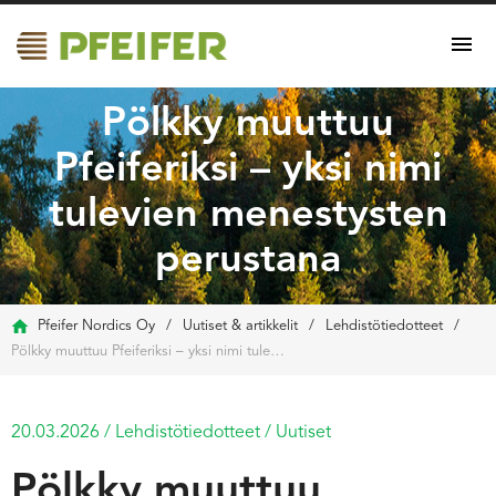
Pölkky muuttuu
Pfeiferiksi – yksi nimi
tulevien menestysten
perustana
Pfeifer Nordics Oy
/
Uutiset & artikkelit
/
Lehdistötiedotteet
/
Pölkky muuttuu Pfeiferiksi – yksi nimi tulevien menestysten perustana
20.03.2026
/
Lehdistötiedotteet
/
Uutiset
Pölkky muuttuu