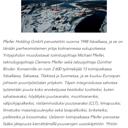
Pfeifer Holding GmbH perustettiin vuonna 1948 Itävallassa, ja se on
tänään perheomisteinen yritys kolmannessa sukupolvessa.
Yritysjohdon muodostavat toimitusjohtaja Michael Pfeifer,
teknologiajohtaja Clemens Pfeifer sekä talousjohtaja Günther
Binder. Konsernilla on noin 2 600 työntekijää 13 toimipaikassa
Itävallassa, Saksassa, Tšekissä ja Suomessa, ja se kuuluu Euroopan
johtaviin puuntyöstöalan yrityksiin. Täysin integroiduissa sahoissa
työstetään puuta koko arvoketjussa kestäviksi tuotteiksi, kuten
sahatavaraksi, höylätyksi puutavaraksi, muottivaneriksi,
välipohjapalkeiksi, ristilaminoiduksi puutavaraksi (CLT), liimapuuksi,
liimatuiksi massiivipuulevyiksi sekä lavapalikoiksi, briketeiksi,
pelleteiksi ja biovoimaksi. Uelzenin toimipaikassa Pfeifer panostaa
lisäksi jätepuuta kierrättämällä puuvarojen uusiokäyttöön. Yhtiön