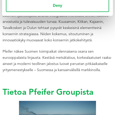
alueelliselle juurtumiselle
Deny
Suomen työntekijöille brändi-integraatio merkitsee ennen kaikkea
arvostusta ja tulevaisuuden turvaa. Kuusamon, Kitkan, Kajaanin,
Taivalkosken ja Oulun tehtaat pysyvät keskeisinä elementteinä
konsernin strategiassa. Niiden kokemus, sitoutuminen ja
innovaatiokyky muovaavat koko konsernin jatkokehitystä.
Pfeifer näkee Suomen toimipaikat olennaisena osana sen
eurooppalaista linjausta. Kestävä metsätalous, korkealaatuiset raaka-
aineet ja moderni teollinen jalostus luovat perustan pitkäaikaiselle
yritysmenestykselle – Suomessa ja kansainvälisillä markkinoilla.
Tietoa Pfeifer Groupista