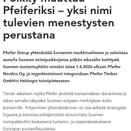
Pfeiferiksi – yksi nimi
tulevien menestysten
perustana
Pfeifer Group yhtenäistää konsernin markkinailmeen ja vahvistaa
samalla Suomen toimipaikkojensa pitkän aikavälin kehitystä.
Suomen tuotantoyhtiön nimeksi tulee 1.6.2026 alkaen Pfeifer
Nordics Oy, ja myyntitoiminnot integroidaan Pfeifer Timber
GmbH:n Helsingin toimipisteeseen.
Tämän askeleen myötä Pfeifer yhdistää kansainvälisen läsnäolonsa ja
tekee samalla näkyväksi Suomen erityisen merkityksen koko
konsernille. Yritysnimien yhtenäistäminen on osa selkeää strategista
linjausta ja korostaa pitkäjänteistä sitoutumista Suomen
toimipaikkoihin keskeisenä tuotanto- ja osaamiskeskuksena
Euroopan puuteollisuudessa.