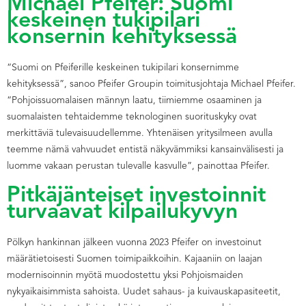
Michael Pfeifer: Suomi
keskeinen tukipilari
konsernin kehityksessä
“Suomi on Pfeiferille keskeinen tukipilari konsernimme
kehityksessä”, sanoo Pfeifer Groupin toimitusjohtaja Michael Pfeifer.
“Pohjoissuomalaisen männyn laatu, tiimiemme osaaminen ja
suomalaisten tehtaidemme teknologinen suorituskyky ovat
merkittäviä tulevaisuudellemme. Yhtenäisen yritysilmeen avulla
teemme nämä vahvuudet entistä näkyvämmiksi kansainvälisesti ja
luomme vakaan perustan tulevalle kasvulle”, painottaa Pfeifer.
Pitkäjänteiset investoinnit
turvaavat kilpailukyvyn
Pölkyn hankinnan jälkeen vuonna 2023 Pfeifer on investoinut
määrätietoisesti Suomen toimipaikkoihin. Kajaaniin on laajan
modernisoinnin myötä muodostettu yksi Pohjoismaiden
nykyaikaisimmista sahoista. Uudet sahaus- ja kuivauskapasiteetit,