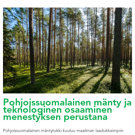
Pohjoissuomalainen mänty ja
teknologinen osaaminen
menestyksen perustana
Pohjoissuomalainen mäntytukki kuuluu maailman laadukkaimpiin