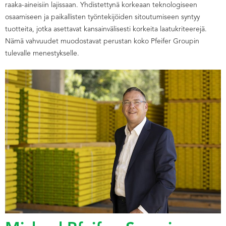
raaka-aineisiin lajissaan. Yhdistettynä korkeaan teknologiseen
osaamiseen ja paikallisten työntekijöiden sitoutumiseen syntyy
tuotteita, jotka asettavat kansainvälisesti korkeita laatukriteerejä.
Nämä vahvuudet muodostavat perustan koko Pfeifer Groupin
tulevalle menestykselle.