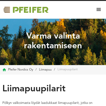
Varma valinta
rakentamiseen
Liimapuupilarit
Pfeifer Nordics Oy
/
Liimapuu
/
Liimapuupilarit
Pölkyn valikoimasta löydät laadukkaat liimapuupilarit, jotka on