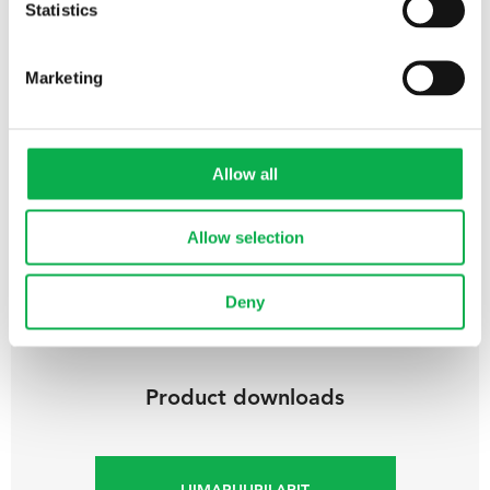
Statistics
Marketing
Liimapuu
Liimapuupalkit
Allow all
Liimapuupilarit
See all products
Allow selection
Deny
Product downloads