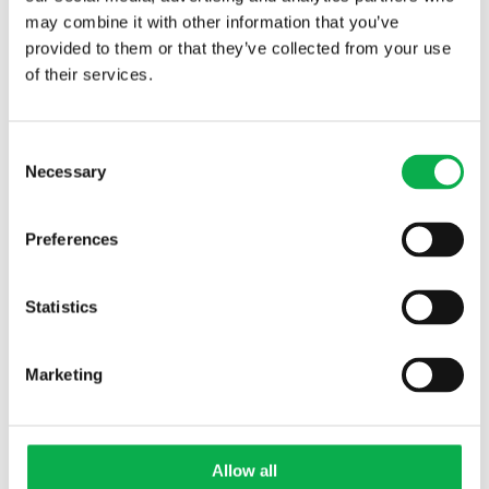
newsletter. By subscribing to our newsletter, you accept our
may combine it with other information that you’ve
Privacy Policy.
By clicking subscribe you consent to your data
provided to them or that they’ve collected from your use
being saved and processed for this purpose.
of their services.
Consent
Necessary
Selection
Share the article
Preferences
Share this article with your social network:
Statistics
Facebook
Marketing
Twitter
LinkedIn
Allow all