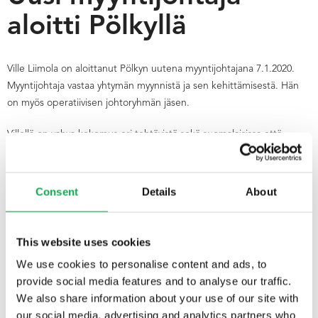
aloitti Pölkyllä
Ville Liimola on aloittanut Pölkyn uutena myyntijohtajana 7.1.2020.
Myyntijohtaja vastaa yhtymän myynnistä ja sen kehittämisestä. Hän
on myös operatiivisen johtoryhmän jäsen.
Villellä on vahva kokemus eri tehtävistä sekä suomalaisissa että
ruotsalaisissa metsäteollisuusyrityksissä.
Toivotamme Villen tervetulleeksi Pölkylle!
Consent
Details
About
This website uses cookies
We use cookies to personalise content and ads, to
Subscribe to our newsletter
provide social media features and to analyse our traffic.
We also share information about your use of our site with
Get the latest news and offers by subscribing to our monthly
our social media, advertising and analytics partners who