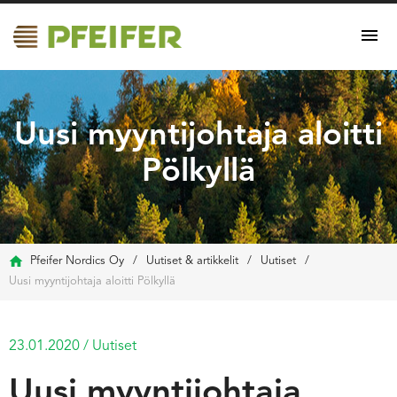
Uusi myyntijohtaja aloitti
Pölkyllä
Pfeifer Nordics Oy
/
Uutiset & artikkelit
/
Uutiset
/
Uusi myyntijohtaja aloitti Pölkyllä
23.01.2020
/
Uutiset
Uusi myyntijohtaja