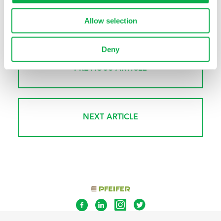
Read More
Allow selection
Deny
PREVIOUS ARTICLE
NEXT ARTICLE